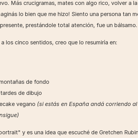
evo. Más crucigramas, mates con algo rico, volver a la
maginás lo bien que me hizo! Siento una persona tan m
i presente, prestándole total atención, fue un bálsamo.
a los cinco sentidos, creo que lo resumiría en:
 montañas de fondo
 tardes de dibujo
secake vegano 
(si estás en España andá corriendo al L
nsigue)
portrait" y es una idea que escuché de Gretchen Rubin 