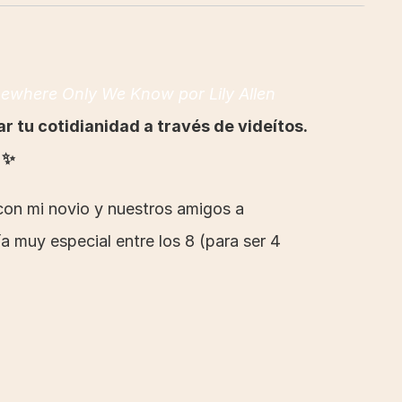
where Only We Know por Lily Allen
r tu cotidianidad a través de videítos. 
 ✨
on mi novio y nuestros amigos a 
 muy especial entre los 8 (para ser 4 