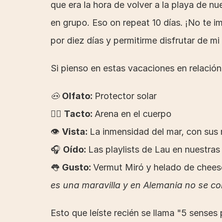
que era la hora de volver a la playa de nu
en grupo. Eso on repeat 10 días. ¡No te i
por diez días y permitirme disfrutar de m
Si pienso en estas vacaciones en relación 
🐽 
Olfato: 
Protector solar
✋🏻 
Tacto: 
Arena en el cuerpo
👁️ 
Vista: 
La inmensidad del mar, con sus
🎧 
Oído: 
Las playlists de Lau en nuestras
👅 
Gusto: 
Vermut Miró y helado de chee
es una maravilla y en Alemania no se co
Esto que leíste recién se llama "5 senses 