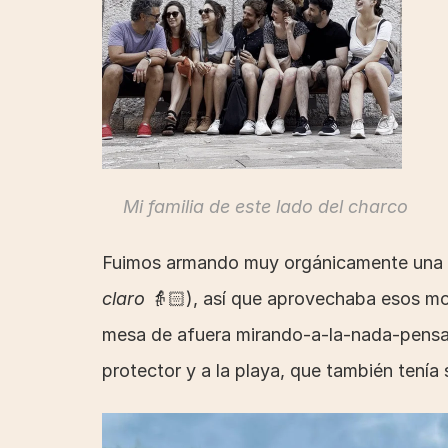
Mi familia de este lado del charco
Fuimos armando muy orgánicamente una rut
claro 
👵🏻), así que aprovechaba esos mom
mesa de afuera mirando-a-la-nada-pensa
protector y a la playa, que también tenía s